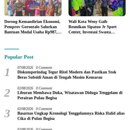
Dorong Kemandirian Ekonomi,
Wali Kota Weny Gaib
Pemprov Gorontalo Salurkan
Resmikan Sipatuo Jr Sport
Bantuan Modal Usaha Rp987,5
Center, Investasi Swasta
Juta untuk 395 Pelaku Usaha
Hadirkan Fasilitas Olahraga
Modern di Kotamobagu
Popular Post
1
07/08/2026
0 Comment
Diskumperindag Tegur Ritel Modern dan Pastikan Stok
Beras Subsidi Aman di Tengah Musim Kemarau
2
02/08/2026
0 Comment
Liburan Membawa Duka, Wisatawan Diduga Tenggelam di
Perairan Pulau Bogisa
3
02/08/2026
0 Comment
Basarnas Ungkap Kronologi Tenggelamnya Riska Halid alias
Cika di Pulau Bogisa
02/08/2026
0 Comment