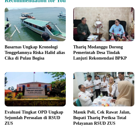
Recommendation for You
Basarnas Ungkap Kronologi
Thariq Modanggu Dorong
Tenggelamnya Riska Halid alias
Pemerintah Desa Tindak
Cika di Pulau Bogisa
Lanjuti Rekomendasi BPKP
Evaluasi Tingkat OPD Ungkap
Masuk Poli, Cek Rawat Jalan,
Sejumlah Persoalan di RSUD
Bupati Thariq Periksa Total
ZUS
Pelayanan RSUD ZUS