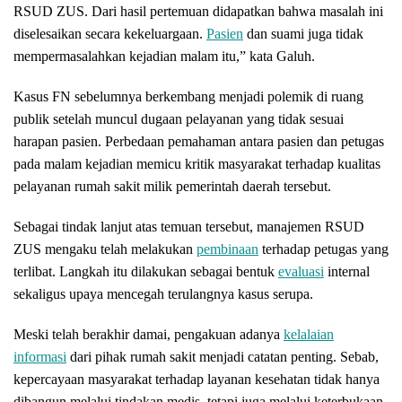
RSUD ZUS. Dari hasil pertemuan didapatkan bahwa masalah ini
diselesaikan secara kekeluargaan.
Pasien
dan suami juga tidak
mempermasalahkan kejadian malam itu,” kata Galuh.
Kasus FN sebelumnya berkembang menjadi polemik di ruang
publik setelah muncul dugaan pelayanan yang tidak sesuai
harapan pasien. Perbedaan pemahaman antara pasien dan petugas
pada malam kejadian memicu kritik masyarakat terhadap kualitas
pelayanan rumah sakit milik pemerintah daerah tersebut.
Sebagai tindak lanjut atas temuan tersebut, manajemen RSUD
ZUS mengaku telah melakukan
pembinaan
terhadap petugas yang
terlibat. Langkah itu dilakukan sebagai bentuk
evaluasi
internal
sekaligus upaya mencegah terulangnya kasus serupa.
Meski telah berakhir damai, pengakuan adanya
kelalaian
informasi
dari pihak rumah sakit menjadi catatan penting. Sebab,
kepercayaan masyarakat terhadap layanan kesehatan tidak hanya
dibangun melalui tindakan medis, tetapi juga melalui keterbukaan