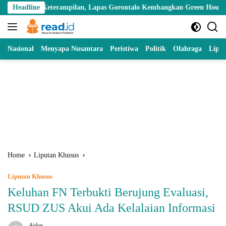
Skip
eterampilan, Lapas Gorontalo Kembangkan Green House Hidrofarm
Headline
to
content
Nasional
Menyapa Nusantara
Peristiwa
Politik
Olahraga
Lipu
Home
Liputan Khusus
Liputan Khusus
Keluhan FN Terbukti Berujung Evaluasi,
RSUD ZUS Akui Ada Kelalaian Informasi
Aidan