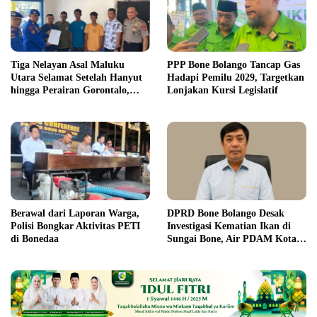
Tiga Nelayan Asal Maluku
PPP Bone Bolango Tancap Gas
Utara Selamat Setelah Hanyut
Hadapi Pemilu 2029, Targetkan
hingga Perairan Gorontalo,
Lonjakan Kursi Legislatif
Ditpolairud Imbau Warga
Tunda Melaut
Berawal dari Laporan Warga,
DPRD Bone Bolango Desak
Polisi Bongkar Aktivitas PETI
Investigasi Kematian Ikan di
di Bonedaa
Sungai Bone, Air PDAM Kota
Gorontalo Aman ?