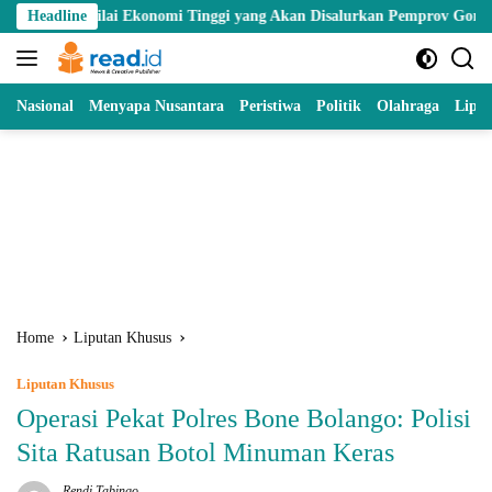
Skip
ai Ekonomi Tinggi yang Akan Disalurkan Pemprov Gorontalo kepada Pe
Headline
to
content
Nasional
Menyapa Nusantara
Peristiwa
Politik
Olahraga
Lipu
Home
Liputan Khusus
Liputan Khusus
Operasi Pekat Polres Bone Bolango: Polisi
Sita Ratusan Botol Minuman Keras
Rendi Tabingo