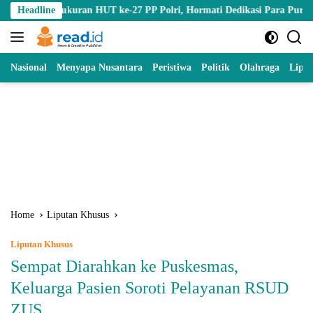
Skip
kuran HUT ke-27 PP Polri, Hormati Dedikasi Para Purnawirawan
Headline
to
content
Nasional
Menyapa Nusantara
Peristiwa
Politik
Olahraga
Lipu
Home
Liputan Khusus
Liputan Khusus
Sempat Diarahkan ke Puskesmas,
Keluarga Pasien Soroti Pelayanan RSUD
ZUS