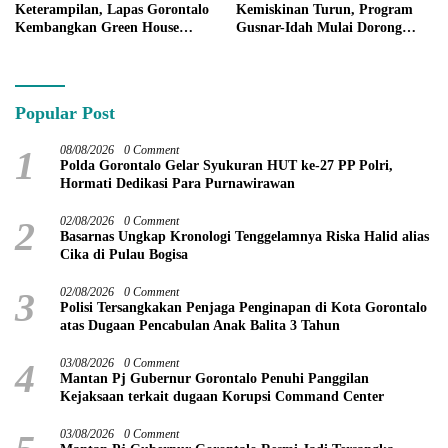
Keterampilan, Lapas Gorontalo
Kemiskinan Turun, Program
Kembangkan Green House
Gusnar-Idah Mulai Dorong
Hidrofarm
Ekonomi Gorontalo
Popular Post
1
08/08/2026
0 Comment
Polda Gorontalo Gelar Syukuran HUT ke-27 PP Polri,
Hormati Dedikasi Para Purnawirawan
2
02/08/2026
0 Comment
Basarnas Ungkap Kronologi Tenggelamnya Riska Halid alias
Cika di Pulau Bogisa
3
02/08/2026
0 Comment
Polisi Tersangkakan Penjaga Penginapan di Kota Gorontalo
atas Dugaan Pencabulan Anak Balita 3 Tahun
4
03/08/2026
0 Comment
Mantan Pj Gubernur Gorontalo Penuhi Panggilan
Kejaksaan terkait dugaan Korupsi Command Center
03/08/2026
0 Comment