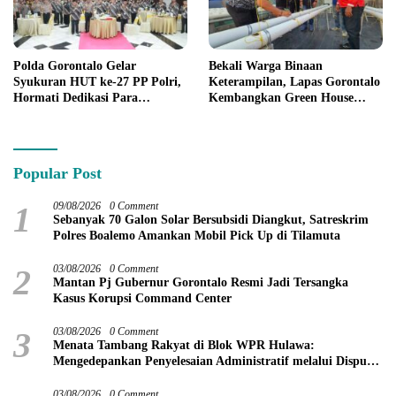
Polda Gorontalo Gelar
Bekali Warga Binaan
Syukuran HUT ke-27 PP Polri,
Keterampilan, Lapas Gorontalo
Hormati Dedikasi Para
Kembangkan Green House
Purnawirawan
Hidrofarm
Popular Post
1
09/08/2026
0 Comment
Sebanyak 70 Galon Solar Bersubsidi Diangkut, Satreskrim
Polres Boalemo Amankan Mobil Pick Up di Tilamuta
2
03/08/2026
0 Comment
Mantan Pj Gubernur Gorontalo Resmi Jadi Tersangka
Kasus Korupsi Command Center
3
03/08/2026
0 Comment
Menata Tambang Rakyat di Blok WPR Hulawa:
Mengedepankan Penyelesaian Administratif melalui Dispute
Resolution
03/08/2026
0 Comment