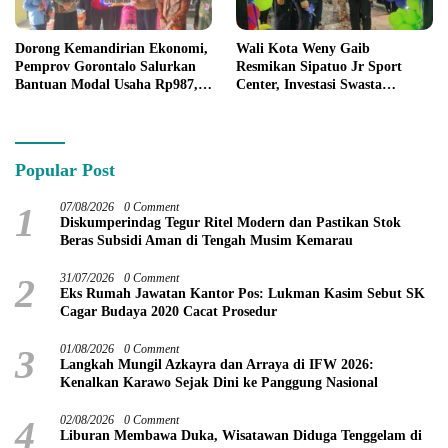
Dorong Kemandirian Ekonomi,
Wali Kota Weny Gaib
Pemprov Gorontalo Salurkan
Resmikan Sipatuo Jr Sport
Bantuan Modal Usaha Rp987,5
Center, Investasi Swasta
Juta untuk 395 Pelaku Usaha
Hadirkan Fasilitas Olahraga
Modern di Kotamobagu
Popular Post
1
07/08/2026
0 Comment
Diskumperindag Tegur Ritel Modern dan Pastikan Stok
Beras Subsidi Aman di Tengah Musim Kemarau
2
31/07/2026
0 Comment
Eks Rumah Jawatan Kantor Pos: Lukman Kasim Sebut SK
Cagar Budaya 2020 Cacat Prosedur
3
01/08/2026
0 Comment
Langkah Mungil Azkayra dan Arraya di IFW 2026:
Kenalkan Karawo Sejak Dini ke Panggung Nasional
4
02/08/2026
0 Comment
Liburan Membawa Duka, Wisatawan Diduga Tenggelam di