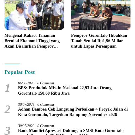
Mengenal Kakao, Tanaman
Pemprov Gorontalo Hibahkan
Bernilai Ekonomi Tinggi yang
Tanah Senilai Rp1,96 Miliar
Akan Disalurkan Pemprov
untuk Lapas Perempuan
Gorontalo kepada Petani
Boalemo
Popular Post
1
06/08/2026
0 Comment
BPS: Penduduk Miskin Nasional 22,93 Juta Orang,
Gorontalo 150,60 Ribu Jiwa
2
30/07/2026
0 Comment
Adhan Dambea Cek Langsung Perbaikan 4 Proyek Jalan di
Kota Gorontalo, Targetkan Rampung November 2026
3
30/07/2026
0 Comment
Bank Mandiri Apresiasi Dukungan SMSI Kota Gorontalo