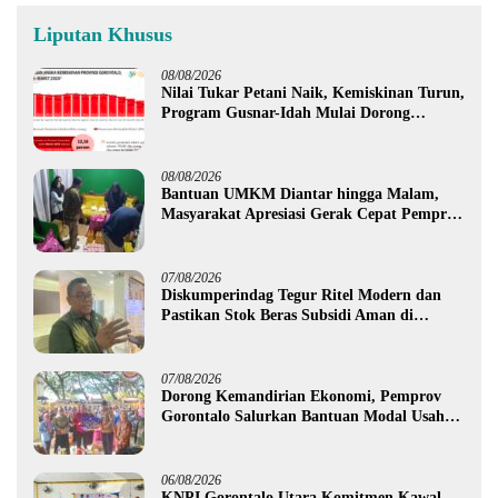
Liputan Khusus
08/08/2026
Nilai Tukar Petani Naik, Kemiskinan Turun,
Program Gusnar-Idah Mulai Dorong
Ekonomi Gorontalo
08/08/2026
Bantuan UMKM Diantar hingga Malam,
Masyarakat Apresiasi Gerak Cepat Pemprov
Gorontalo
07/08/2026
Diskumperindag Tegur Ritel Modern dan
Pastikan Stok Beras Subsidi Aman di
Tengah Musim Kemarau
07/08/2026
Dorong Kemandirian Ekonomi, Pemprov
Gorontalo Salurkan Bantuan Modal Usaha
Rp987,5 Juta untuk 395 Pelaku Usaha
06/08/2026
KNPI Gorontalo Utara Komitmen Kawal