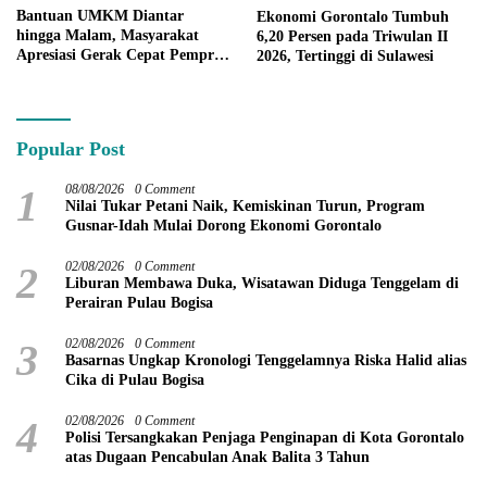
Bantuan UMKM Diantar
Ekonomi Gorontalo Tumbuh
hingga Malam, Masyarakat
6,20 Persen pada Triwulan II
Apresiasi Gerak Cepat Pemprov
2026, Tertinggi di Sulawesi
Gorontalo
Popular Post
1
08/08/2026
0 Comment
Nilai Tukar Petani Naik, Kemiskinan Turun, Program
Gusnar-Idah Mulai Dorong Ekonomi Gorontalo
2
02/08/2026
0 Comment
Liburan Membawa Duka, Wisatawan Diduga Tenggelam di
Perairan Pulau Bogisa
3
02/08/2026
0 Comment
Basarnas Ungkap Kronologi Tenggelamnya Riska Halid alias
Cika di Pulau Bogisa
4
02/08/2026
0 Comment
Polisi Tersangkakan Penjaga Penginapan di Kota Gorontalo
atas Dugaan Pencabulan Anak Balita 3 Tahun