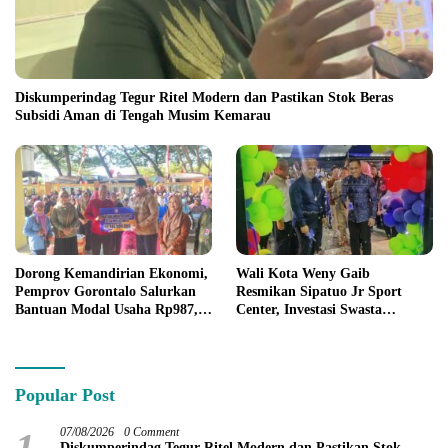
Diskumperindag Tegur Ritel Modern dan Pastikan Stok Beras
Subsidi Aman di Tengah Musim Kemarau
Dorong Kemandirian Ekonomi,
Wali Kota Weny Gaib
Pemprov Gorontalo Salurkan
Resmikan Sipatuo Jr Sport
Bantuan Modal Usaha Rp987,5
Center, Investasi Swasta
Juta untuk 395 Pelaku Usaha
Hadirkan Fasilitas Olahraga
Modern di Kotamobagu
Popular Post
1
07/08/2026
0 Comment
Diskumperindag Tegur Ritel Modern dan Pastikan Stok